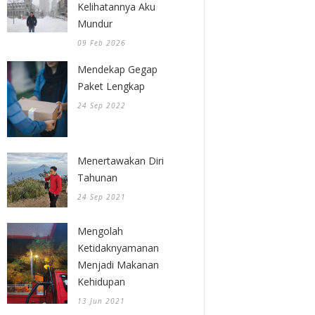
Kelihatannya Aku
Mundur
09 Feb 2026
Mendekap Gegap
Paket Lengkap
24 Sep 2022
Menertawakan Diri
Tahunan
24 Sep 2021
Mengolah
Ketidaknyamanan
Menjadi Makanan
Kehidupan
13 Jun 2021