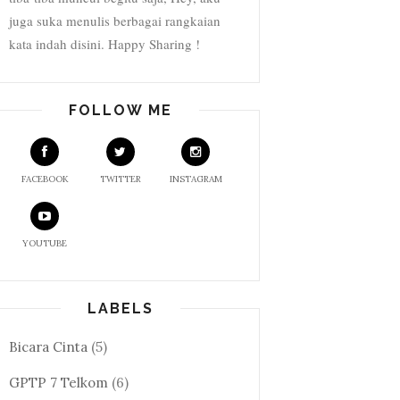
juga suka menulis berbagai rangkaian
kata indah disini. Happy Sharing !
FOLLOW ME
FACEBOOK
TWITTER
INSTAGRAM
YOUTUBE
LABELS
Bicara Cinta
(5)
GPTP 7 Telkom
(6)